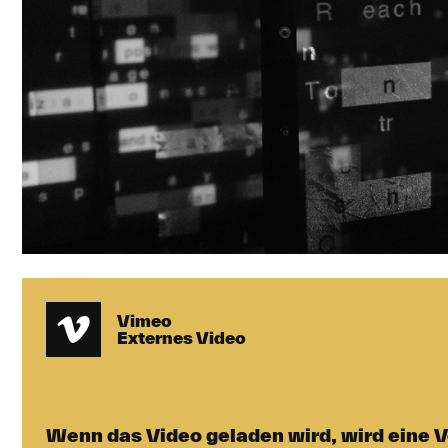
Vimeo
Externes Video
Wenn das Video geladen wird, wird eine V